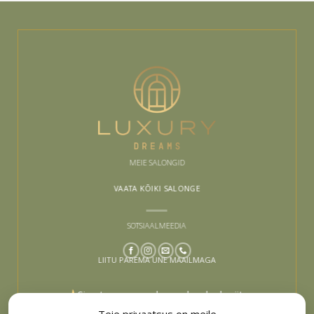
MEIE SALONGID
VAATA KÕIKI SALONGE
SOTSIAALMEEDIA
LIITU PAREMA UNE MAAILMAGA
Sinu tee paremaks uneks algab siit –
liitu ja lase end inspireerida