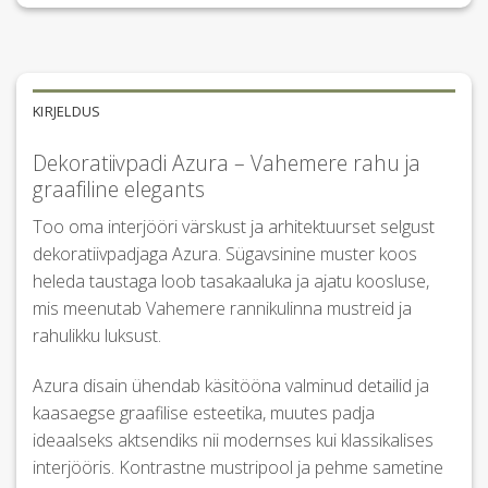
KIRJELDUS
Dekoratiivpadi Azura – Vahemere rahu ja
graafiline elegants
Too oma interjööri värskust ja arhitektuurset selgust
dekoratiivpadjaga Azura. Sügavsinine muster koos
heleda taustaga loob tasakaaluka ja ajatu koosluse,
mis meenutab Vahemere rannikulinna mustreid ja
rahulikku luksust.
Azura disain ühendab käsitööna valminud detailid ja
kaasaegse graafilise esteetika, muutes padja
ideaalseks aktsendiks nii modernses kui klassikalises
interjööris. Kontrastne mustripool ja pehme sametine