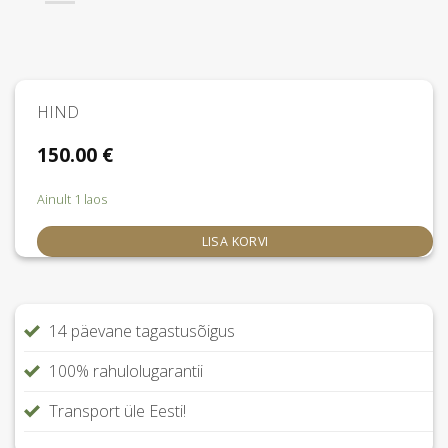
HIND
150.00
€
Ainult 1 laos
LISA KORVI
14 päevane tagastusõigus
100% rahulolugarantii
Transport üle Eesti!