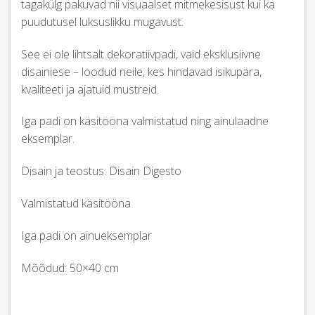
tagakülg pakuvad nii visuaalset mitmekesisust kui ka
puudutusel luksuslikku mugavust.
See ei ole lihtsalt dekoratiivpadi, vaid eksklusiivne
disainiese – loodud neile, kes hindavad isikupära,
kvaliteeti ja ajatuid mustreid.
Iga padi on käsitööna valmistatud ning ainulaadne
eksemplar.
Disain ja teostus: Disain Digesto
Valmistatud käsitööna
Iga padi on ainueksemplar
Mõõdud: 50×40 cm