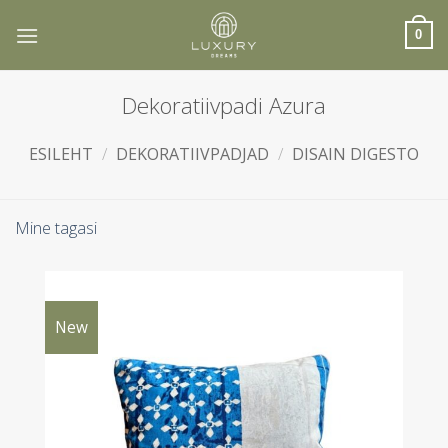
Skip
to
0
content
Dekoratiivpadi Azura
ESILEHT
/
DEKORATIIVPADJAD
/
DISAIN DIGESTO
Mine tagasi
New