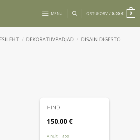
MENU
OSTUKORV /
0.00
€
0
ESILEHT
/
DEKORATIIVPADJAD
/
DISAIN DIGESTO
HIND
150.00
€
Ainult 1 laos