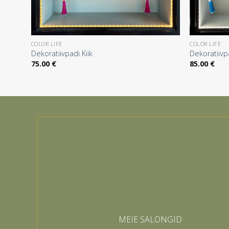
COLOR LIFE
COLOR LIFE
Dekoratiivpadi Kiik
Dekoratiiv
75.00
€
85.00
€
MEIE SALONGID