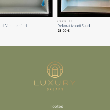
COLOR LIFE
padi Venuse sünd
Dekoratiivpadi Suudlus
75.00
€
Tooted