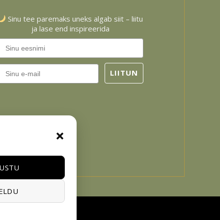
Sinu tee paremaks uneks algab siit – liitu
ja lase end inspireerida
Email
LIITUN
USTU
ELDU