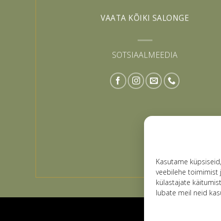
VAATA KÕIKI SALONGE
SOTSIAALMEEDIA
Kasutame küpsiseid
veebilehe toimimist 
külastajate käitumis
lubate meil neid kas