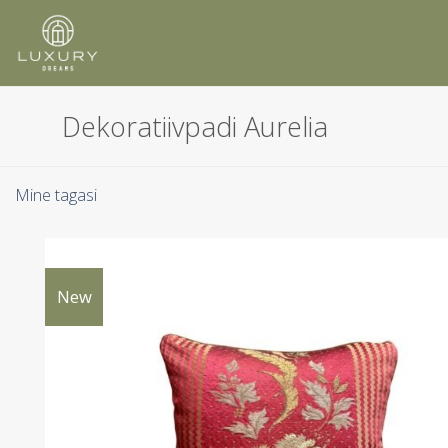
Skip
to
content
Dekoratiivpadi Aurelia
Mine tagasi
New