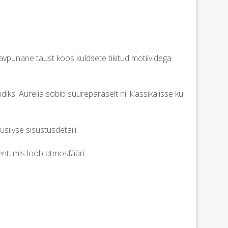
Sügavpunane taust koos kuldsete tikitud motiividega
s. Aurelia sobib suurepäraselt nii klassikalisse kui
siivse sisustusdetaili.
sent, mis loob atmosfääri.