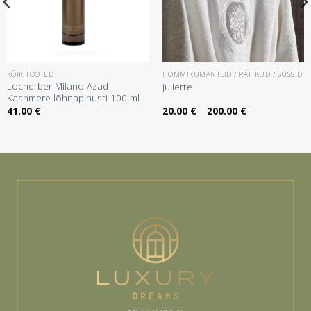
KÕIK TOOTED
HOMMIKUMANTLID / RÄTIKUD / SUSSID
Locherber Milano Azad
Juliette
Kashmere lõhnapihusti 100 ml
:
Hinnavahemik:
41.00
€
20.00
€
–
200.00
€
20.00 €
kuni
200.00 €