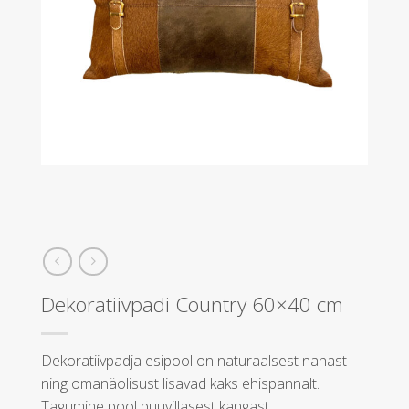
Dekoratiivpadi Country 60×40 cm
Dekoratiivpadja esipool on naturaalsest nahast
ning omanäolisust lisavad kaks ehispannalt.
Tagumine pool puuvillasest kangast.