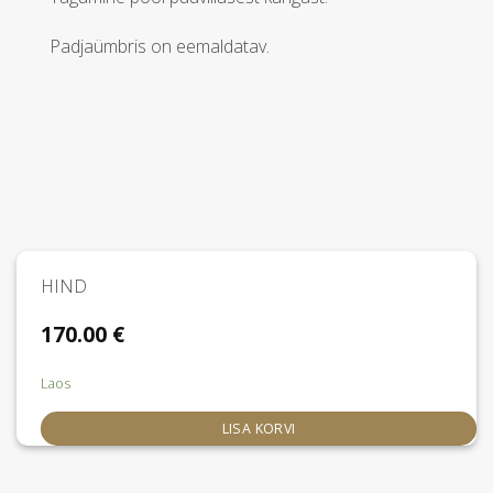
Padjaümbris on eemaldatav.
HIND
170.00
€
Laos
LISA KORVI