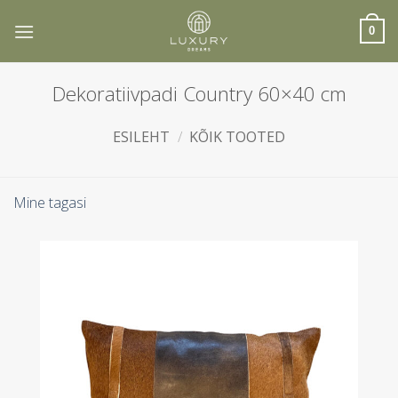
Skip
to
0
content
Dekoratiivpadi Country 60×40 cm
ESILEHT
/
KÕIK TOOTED
Mine tagasi