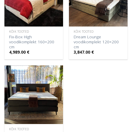
KÕIK TOOTED
KÕIK TOOTED
Fix-Box High
Dream Lounge
voodikomplekt 160×200
voodikomplekt 120×200
cm
cm
4,989.00
€
3,847.00
€
KÕIK TOOTED