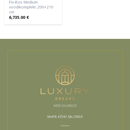
Fix-Box Medium
voodikomplekt 200×210
cm
6,735.00
€
MEIE SALONGID
VAATA KÕIKI SALONGE