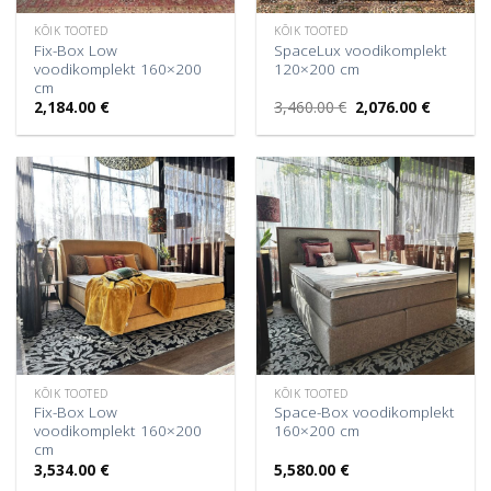
KÕIK TOOTED
KÕIK TOOTED
Fix-Box Low
SpaceLux voodikomplekt
voodikomplekt 160×200
120×200 cm
cm
Algne
Praegun
2,184.00
€
3,460.00
€
2,076.00
€
hind
hind
oli:
on:
3,460.00 €.
2,076.00 
KÕIK TOOTED
KÕIK TOOTED
Fix-Box Low
Space-Box voodikomplekt
voodikomplekt 160×200
160×200 cm
cm
3,534.00
€
5,580.00
€