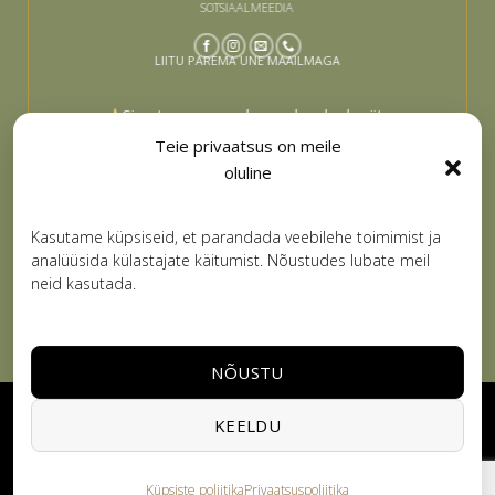
SOTSIAALMEEDIA
LIITU PAREMA UNE MAAILMAGA
Sinu tee paremaks uneks algab siit –
liitu ja lase end inspireerida
Teie privaatsus on meile
oluline
Email
LIITUN
Kasutame küpsiseid, et parandada veebilehe toimimist ja
analüüsida külastajate käitumist. Nõustudes lubate meil
neid kasutada.
NÕUSTU
Visa
PayPal
Stripe
MasterCard
Cash
KEELDU
On
PRIVAATSUSPOLIITIKA
KASUTUSTINGIMUSED
Delivery
KÜPSISTE POLIITIKA
Küpsiste poliitika
Privaatsuspoliitika