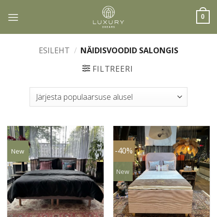
Skip
to
0
content
ESILEHT
/
NÄIDISVOODID SALONGIS
FILTREERI
-40%
New
New