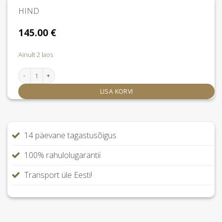
HIND
145.00
€
Ainult 2 laos
Dekoratiivpadi Silky Dream kogus
LISA KORVI
14 päevane tagastusõigus
100% rahulolugarantii
Transport üle Eesti!