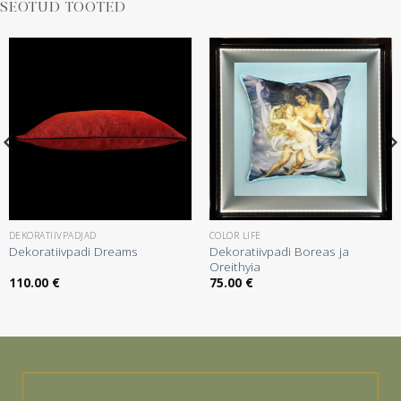
SEOTUD TOOTED
DEKORATIIVPADJAD
COLOR LIFE
Dekoratiivpadi Boreas ja
Dekoratiivpadi Dreams
Oreithyia
110.00
€
75.00
€