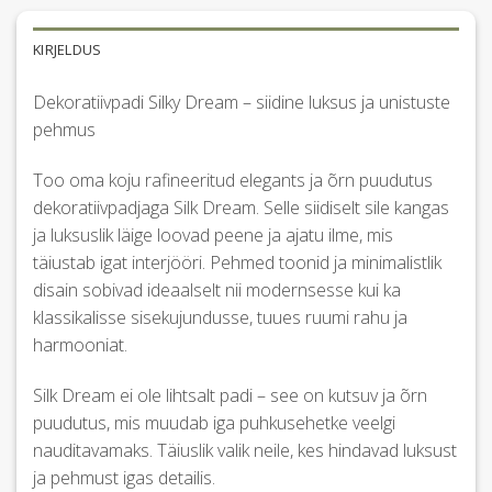
KIRJELDUS
Dekoratiivpadi Silky Dream – siidine luksus ja unistuste
pehmus
Too oma koju rafineeritud elegants ja õrn puudutus
dekoratiivpadjaga Silk Dream. Selle siidiselt sile kangas
ja luksuslik läige loovad peene ja ajatu ilme, mis
täiustab igat interjööri. Pehmed toonid ja minimalistlik
disain sobivad ideaalselt nii modernsesse kui ka
klassikalisse sisekujundusse, tuues ruumi rahu ja
harmooniat.
Silk Dream ei ole lihtsalt padi – see on kutsuv ja õrn
puudutus, mis muudab iga puhkusehetke veelgi
nauditavamaks. Täiuslik valik neile, kes hindavad luksust
ja pehmust igas detailis.