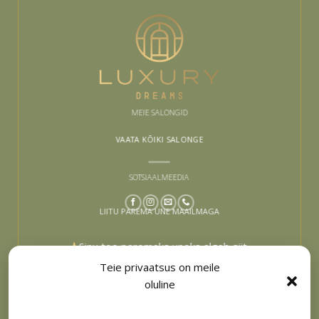
MEIE SALONGID
VAATA KÕIKI SALONGE
SOTSIAALMEEDIA
LIITU PAREMA UNE MAAILMAGA
Sinu tee paremaks uneks algab siit –
liitu ja lase end inspireerida
Teie privaatsus on meile
oluline
Email