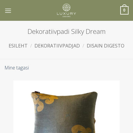
Skip
to
0
content
Dekoratiivpadi Silky Dream
ESILEHT
/
DEKORATIIVPADJAD
/
DISAIN DIGESTO
Mine tagasi