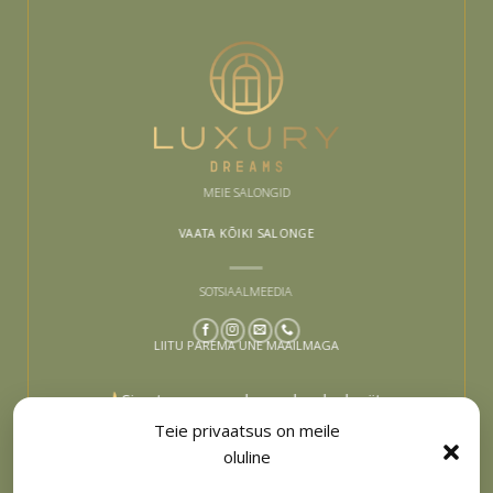
MEIE SALONGID
VAATA KÕIKI SALONGE
SOTSIAALMEEDIA
LIITU PAREMA UNE MAAILMAGA
Sinu tee paremaks uneks algab siit –
liitu ja lase end inspireerida
Teie privaatsus on meile
oluline