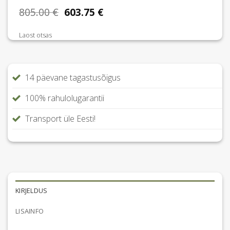
Algne
Praegune
805.00
€
603.75
€
hind
hind
oli:
on:
Laost otsas
805.00 €.
603.75 €.
14 päevane tagastusõigus
100% rahulolugarantii
Transport üle Eesti!
KIRJELDUS
LISAINFO