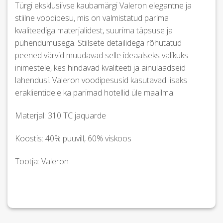
Türgi eksklusiivse kaubamärgi Valeron elegantne ja
stiilne voodipesu, mis on valmistatud parima
kvaliteediga materjalidest, suurima täpsuse ja
pühendumusega. Stiilsete detailidega rõhutatud
peened värvid muudavad selle ideaalseks valikuks
inimestele, kes hindavad kvaliteeti ja ainulaadseid
lahendusi. Valeron voodipesusid kasutavad lisaks
eraklientidele ka parimad hotellid üle maailma.
Materjal: 310 TC jaquarde
Koostis: 40% puuvill, 60% viskoos
Tootja: Valeron