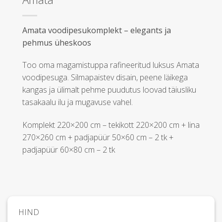
Amata voodipesukomplekt – elegants ja
pehmus üheskoos
Too oma magamistuppa rafineeritud luksus Amata
voodipesuga. Silmapaistev disain, peene läikega
kangas ja ülimalt pehme puudutus loovad täiusliku
tasakaalu ilu ja mugavuse vahel.
Komplekt 220×200 cm – tekikott 220×200 cm + lina
270×260 cm + padjapüür 50×60 cm – 2 tk +
padjapüür 60×80 cm – 2 tk
HIND