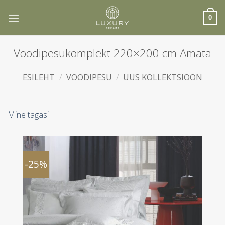
Skip
to
0
content
Voodipesukomplekt 220×200 cm Amata
ESILEHT
/
VOODIPESU
/
UUS KOLLEKTSIOON
Mine tagasi
-25%