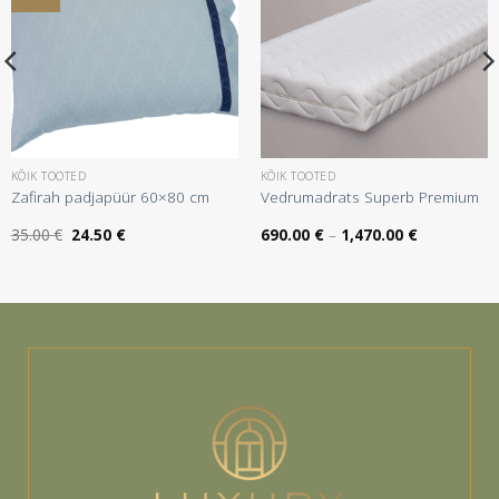
KÕIK TOOTED
KÕIK TOOTED
Zafirah padjapüür 60×80 cm
Vedrumadrats Superb Premium
Algne
Praegune
Hinnavahem
35.00
€
24.50
€
690.00
€
–
1,470.00
€
hind
hind
690.00 €
oli:
on:
kuni
35.00 €.
24.50 €.
1,470.00 €