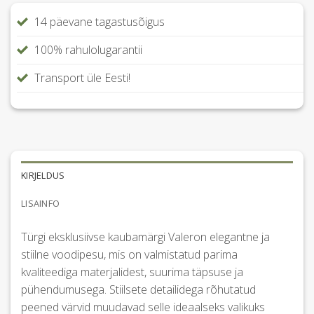
14 päevane tagastusõigus
100% rahulolugarantii
Transport üle Eesti!
KIRJELDUS
LISAINFO
Türgi eksklusiivse kaubamärgi Valeron elegantne ja
stiilne voodipesu, mis on valmistatud parima
kvaliteediga materjalidest, suurima täpsuse ja
pühendumusega. Stiilsete detailidega rõhutatud
peened värvid muudavad selle ideaalseks valikuks