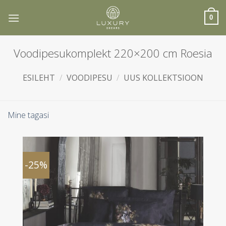
Skip
to
0
content
Voodipesukomplekt 220×200 cm Roesia
ESILEHT
/
VOODIPESU
/
UUS KOLLEKTSIOON
Mine tagasi
-25%