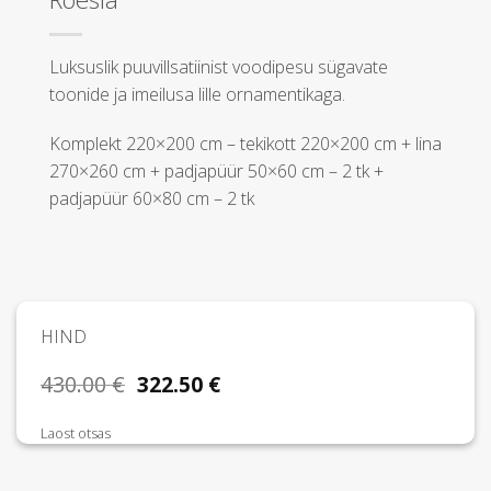
Luksuslik puuvillsatiinist voodipesu sügavate
toonide ja imeilusa lille ornamentikaga.
Komplekt 220×200 cm – tekikott 220×200 cm + lina
270×260 cm + padjapüür 50×60 cm – 2 tk +
padjapüür 60×80 cm – 2 tk
HIND
Algne
Praegune
430.00
€
322.50
€
hind
hind
oli:
on:
Laost otsas
430.00 €.
322.50 €.