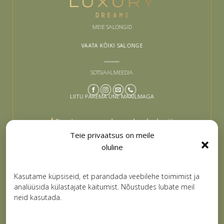
MEIE SALONGID
VAATA KÕIKI SALONGE
SOTSIAALMEEDIA
LIITU PAREMA UNE MAAILMAGA
Sinu tee paremaks uneks algab siit –
liitu ja lase end inspireerida
Teie privaatsus on meile
oluline
Email
LIITUN
Kasutame küpsiseid, et parandada veebilehe toimimist ja
analüüsida külastajate käitumist. Nõustudes lubate meil
neid kasutada.