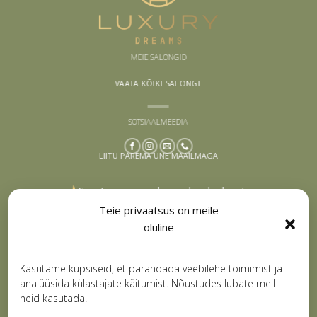
MEIE SALONGID
VAATA KÕIKI SALONGE
SOTSIAALMEEDIA
LIITU PAREMA UNE MAAILMAGA
Sinu tee paremaks uneks algab siit –
liitu ja lase end inspireerida
Teie privaatsus on meile
oluline
Email
LIITUN
Kasutame küpsiseid, et parandada veebilehe toimimist ja
analüüsida külastajate käitumist. Nõustudes lubate meil
neid kasutada.