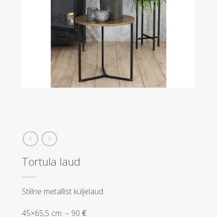
Tortula laud
Stiilne metallist küljelaud.
45×65,5 cm – 90
€