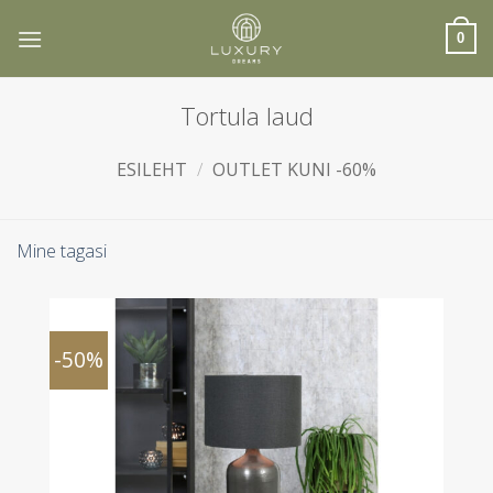
Skip
to
0
content
Tortula laud
ESILEHT
/
OUTLET KUNI -60%
Mine tagasi
-50%