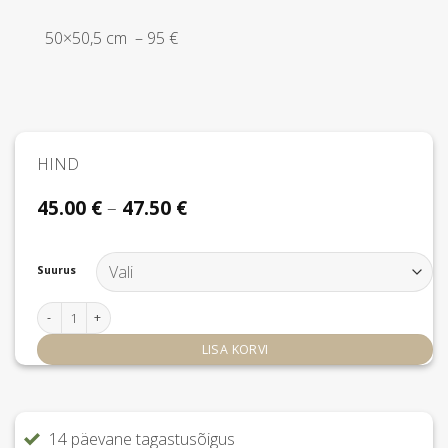
50×50,5 cm – 95 €
HIND
Hinnavahemik:
45.00
€
–
47.50
€
45.00 €
kuni
47.50 €
Suurus
Tortula laud kogus
LISA KORVI
14 päevane tagastusõigus