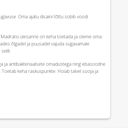
avuse. Oma ajatu disaini tõttu sobib voodi
. Madratsi ülesanne on keha toetada ja oleme oma
dades õlgadel ja puusadel vajuda sügavamale
elili.
ga ja antibakteriaalsete omadustega ning ebasoodne
. Toetab keha raskuspunkte. Hoiab talvel sooja ja