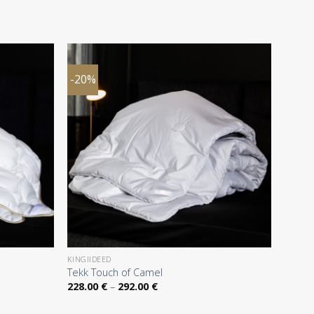
-20%
KINGIIDEED
Tekk Touch of Camel
Hinnavahemik:
228.00
€
–
292.00
€
228.00 €
kuni