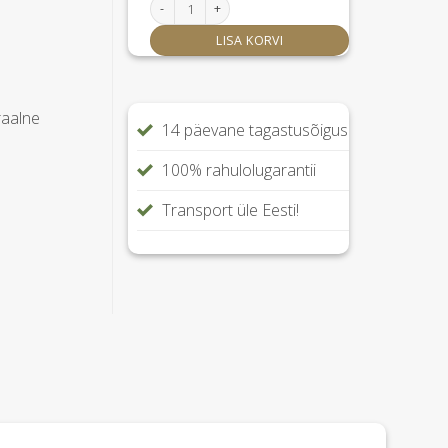
Fix-Box Medium voodikomplekt 200x210 cm kog
LISA KORVI
raalne
14 päevane tagastusõigus
100% rahulolugarantii
Transport üle Eesti!