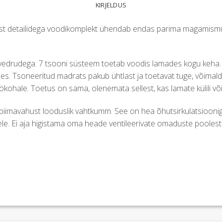
KIRJELDUS
t detailidega voodikomplekt ühendab endas parima magamismug
d vedrudega. 7 tsooni süsteem toetab voodis lamades kogu keha
es. Tsoneeritud madrats pakub ühtlast ja toetavat tuge, võimal
hale. Toetus on sama, olenemata sellest, kas lamate külili või s
iimavahust looduslik vahtkumm. See on hea õhutsirkulatsiooni
ele. Ei aja higistama oma heade ventileerivate omaduste poolest