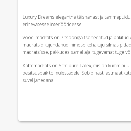
Luxury Dreams elegantne täisnahast ja tammepuidus
erinevatesse interjööridesse.
Voodi madrats on 7 tsooniga tsoneeritud ja pakitu
madratsid kujundanud inimese kehakuju silmas pidad
madratsisse, pakkudes samal ajal tugevamat tuge vööko
Kattemadrats on 5cm pure Latex, mis on kummipuu p
pesitsuspaik tolmulestadele. Sobib hästi astmaatikut
suvel jahedana.