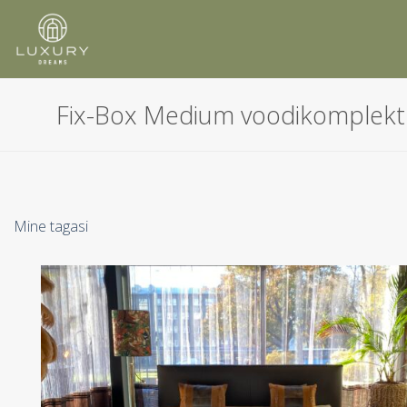
Skip
to
content
Fix-Box Medium voodikomplek
Mine tagasi