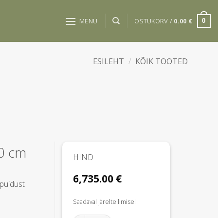
MENU
OSTUKORV /
0.00
€
0
ESILEHT
/
KÕIK TOOTED
0 cm
HIND
6,735.00
€
puidust
Saadaval järeltellimisel