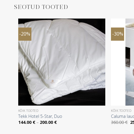
SEOTUD TOOTED
-20%
-30%
KÕIK TOOTED
KÕIK TOOTED
Tekk Hotel 5-Star, Duo
Caluma lau
Hinnavahemik:
A
144.00
€
–
200.00
€
360.00
€
2
144.00 €
h
kuni
oli