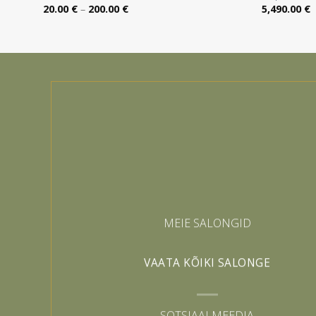
Hinnavahemik:
20.00
€
–
200.00
€
5,490.00
€
20.00 €
kuni
200.00 €
MEIE SALONGID
VAATA KÕIKI SALONGE
SOTSIAALMEEDIA