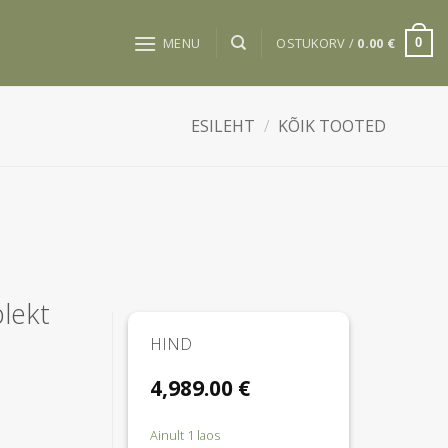
MENU
OSTUKORV /
0.00
€
0
ESILEHT
/
KÕIK TOOTED
lekt
HIND
4,989.00
€
Ainult 1 laos