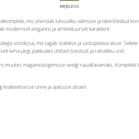
KIRJELDUS
ikomplekt, mis ühendab luksusliku välimuse ja läbimõeldud ko
le modernset elegantsi ja arhitektuurset karakterit.
ega voodiosa, mis tagab stabiilse ja vastupidava aluse. Sellel
elt keha järgi, pakkudes ühtlast toestust ja rahulikku und.
, muutes magamiskogemuse veelgi nauditavamaks. Komplekti täiend
g kvaliteetsesse unne ja ajatusse disaini.