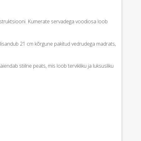
nstruktsiooni. Kumerate servadega voodiosa loob
e lisandub 21 cm kõrgune pakitud vedrudega madrats,
ab stiilne peats, mis loob tervikliku ja luksusliku