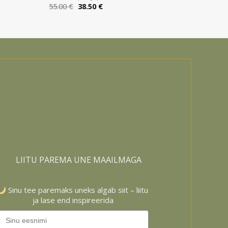
Algne
Praegune
55.00
€
38.50
€
hind
hind
oli:
on:
55.00 €.
38.50 €.
LIITU PAREMA UNE MAAILMAGA
Sinu tee paremaks uneks algab siit – liitu
ja lase end inspireerida