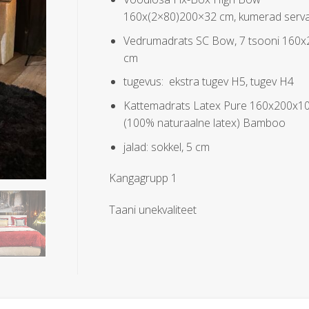
160x(2×80)200×32 cm, kumerad serv
Vedrumadrats SC Bow, 7 tsooni 160
cm
tugevus: ekstra tugev H5, tugev H4
Kattemadrats Latex Pure 160x200x1
(100% naturaalne latex) Bamboo
jalad: sokkel, 5 cm
Kangagrupp 1
Taani unekvaliteet