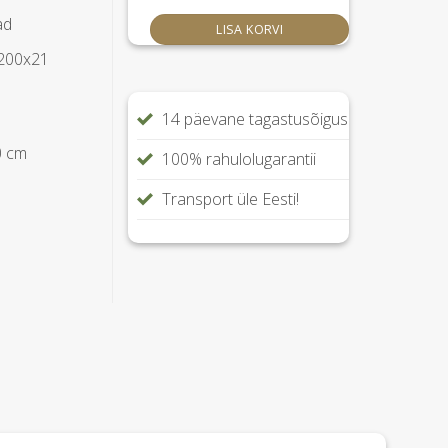
ad
LISA KORVI
x200x21
14 päevane tagastusõigus
0 cm
100% rahulolugarantii
Transport üle Eesti!