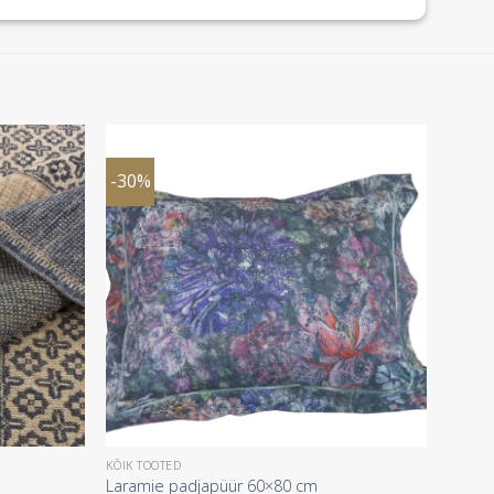
-30%
KÕIK TOOTED
Laramie padjapüür 60×80 cm