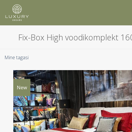
Skip
to
content
Fix-Box High voodikomplekt 1
Mine tagasi
New