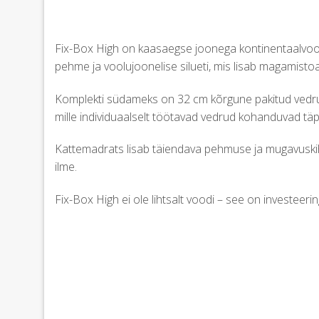
Fix-Box High on kaasaegse joonega kontinentaalvood
pehme ja voolujoonelise silueti, mis lisab magamistoa
Komplekti südameks on 32 cm kõrgune pakitud vedrud
mille individuaalselt töötavad vedrud kohanduvad täps
Kattemadrats lisab täiendava pehmuse ja mugavuskihi
ilme.
Fix-Box High ei ole lihtsalt voodi – see on investeerin