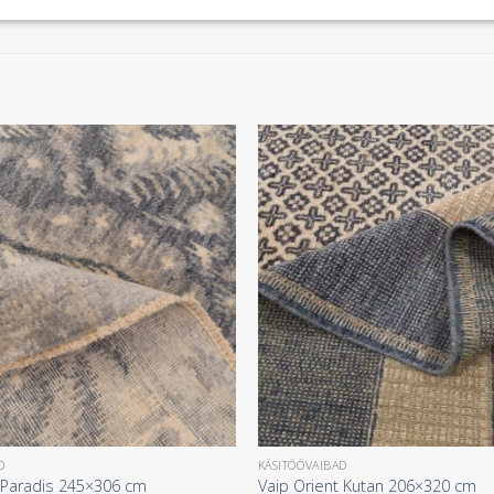
D
KÄSITÖÖVAIBAD
t Paradis 245×306 cm
Vaip Orient Kutan 206×320 cm