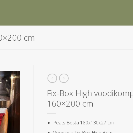
60×200 cm
Fix-Box High voodikomp
160×200 cm
Peats Besta 180x130x27 cm
Voodiosa Fix-Box High Bow