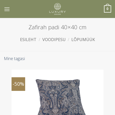
Skip
to
0
content
Zafirah padi 40×40 cm
ESILEHT
/
VOODIPESU
/
LÕPUMÜÜK
Mine tagasi
-50%