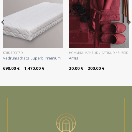
KÕIK TOOTED
HOMMIKUMANTLID / RÄTIKUD / SUSSID
Vedrumadrats Superb Premium
Arnia
Hinnavahemik:
Hinnavahemik:
690.00
€
–
1,470.00
€
20.00
€
–
200.00
€
690.00 €
20.00 €
kuni
kuni
1,470.00 €
200.00 €