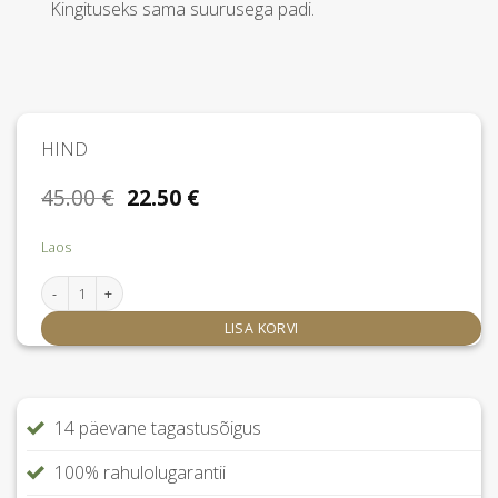
Kingituseks sama suurusega padi.
HIND
Algne
Praegune
45.00
€
22.50
€
hind
hind
oli:
on:
Laos
45.00 €.
22.50 €.
Zafirah padi 40x40 cm kogus
LISA KORVI
14 päevane tagastusõigus
100% rahulolugarantii