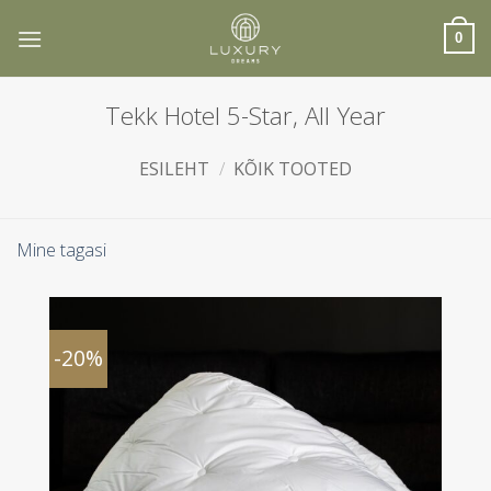
Skip
to
0
content
Tekk Hotel 5-Star, All Year
ESILEHT
/
KÕIK TOOTED
Mine tagasi
-20%