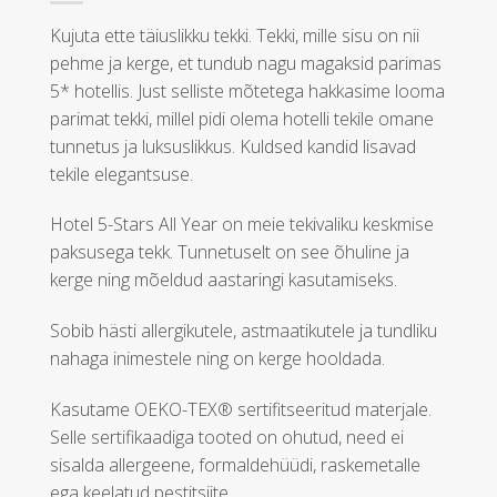
Kujuta ette täiuslikku tekki. Tekki, mille sisu on nii
pehme ja kerge, et tundub nagu magaksid parimas
5* hotellis. Just selliste mõtetega hakkasime looma
parimat tekki, millel pidi olema hotelli tekile omane
tunnetus ja luksuslikkus. Kuldsed kandid lisavad
tekile elegantsuse.
Hotel 5-Stars All Year on meie tekivaliku keskmise
paksusega tekk. Tunnetuselt on see õhuline ja
kerge ning mõeldud aastaringi kasutamiseks.
Sobib hästi allergikutele, astmaatikutele ja tundliku
nahaga inimestele ning on kerge hooldada.
Kasutame OEKO-TEX® sertifitseeritud materjale.
Selle sertifikaadiga tooted on ohutud, need ei
sisalda allergeene, formaldehüüdi, raskemetalle
ega keelatud pestitsiite.