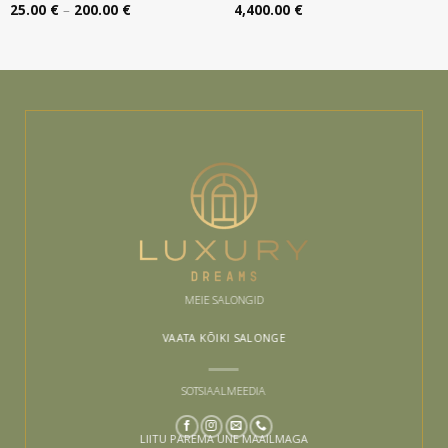
Hinnavahemik:
25.00
€
–
200.00
€
4,400.00
€
25.00 €
kuni
200.00 €
MEIE SALONGID
VAATA KÕIKI SALONGE
SOTSIAALMEEDIA
LIITU PAREMA UNE MAAILMAGA