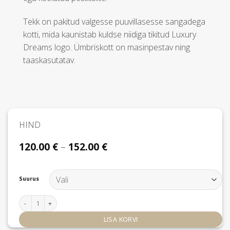
Tekk on pakitud valgesse puuvillasesse sangadega
kotti, mida kaunistab kuldse niidiga tikitud Luxury
Dreams logo. Ümbriskott on masinpestav ning
taaskasutatav.
HIND
Hinnavahemik:
120.00
€
–
152.00
€
120.00 €
kuni
152.00 €
Suurus
Tekk Hotel 5-Star, All Year kogus
LISA KORVI