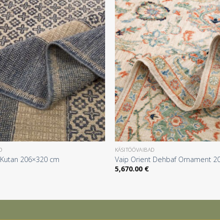
D
KÄSITÖÖVAIBAD
t Kutan 206×320 cm
Vaip Orient Dehbaf Ornament 2
5,670.00
€