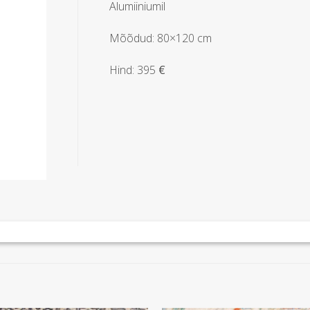
Alumiiniumil
Mõõdud: 80×120 cm
Hind: 395
€