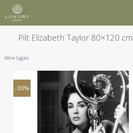
Skip
to
content
Pilt Elizabeth Taylor 80×120 cm
Mine tagasi
-30%