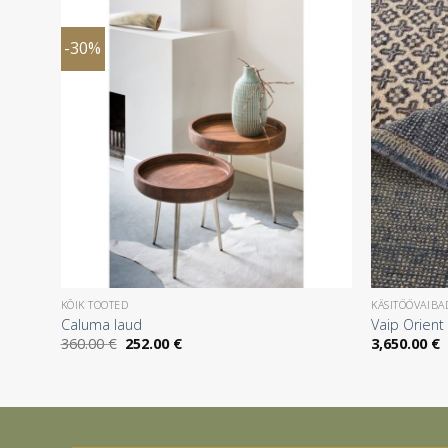
-30%
KÕIK TOOTED
KÄSITÖÖVAIBA
Caluma laud
Vaip Orien
Algne
Praegune
360.00
€
252.00
€
3,650.00
€
hind
hind
oli:
on:
360.00 €.
252.00 €.