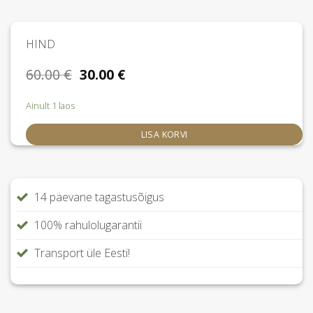
HIND
Algne
Praegune
60.00
€
30.00
€
hind
hind
oli:
on:
Ainult 1 laos
60.00 €.
30.00 €.
LISA KORVI
14 päevane tagastusõigus
100% rahulolugarantii
Transport üle Eesti!