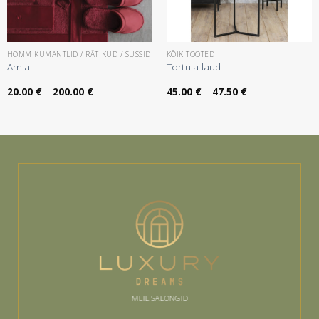
HOMMIKUMANTLID / RÄTIKUD / SUSSID
KÕIK TOOTED
Arnia
Tortula laud
:
Hinnavahemik:
Hinnavahemik:
20.00
€
–
200.00
€
45.00
€
–
47.50
€
20.00 €
45.00 €
kuni
kuni
200.00 €
47.50 €
MEIE SALONGID