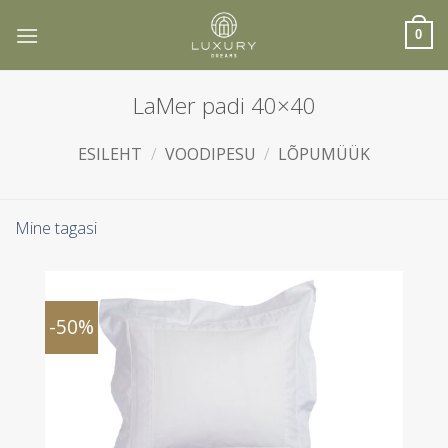
Skip
to
0
content
LaMer padi 40×40
ESILEHT
/
VOODIPESU
/
LÕPUMÜÜK
Mine tagasi
-50%