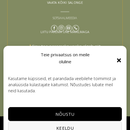
VAATA KÕIKI SALONGE
SOTSIAALMEEDIA
LIITU PAREMA UNE MAAILMAGA
Sinu tee paremaks uneks algab siit –
liitu ja lase end inspireerida
Teie privaatsus on meile
oluline
Email
LIITUN
Kasutame küpsiseid, et parandada veebilehe toimimist ja
analüüsida külastajate käitumist. Nõustudes lubate meil
neid kasutada.
NÕUSTU
Visa
PayPal
Stripe
MasterCard
Cash
KEELDU