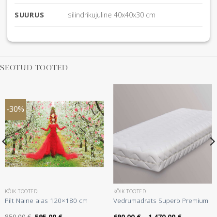
SUURUS
silindrikujuline 40x40x30 cm
SEOTUD TOOTED
-30%
KÕIK TOOTED
KÕIK TOOTED
Pilt Naine aias 120×180 cm
Vedrumadrats Superb Premium
:
Algne
Praegune
Hinnavahem
850.00
€
595.00
€
690.00
€
–
1,470.00
€