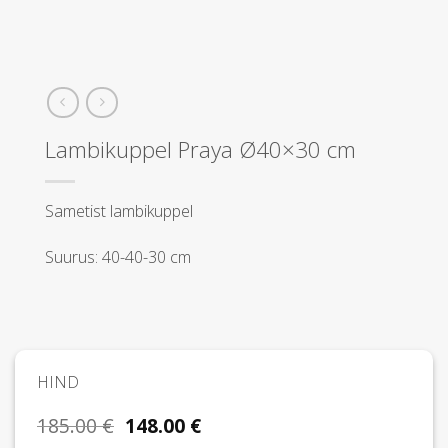
Lambikuppel Praya Ø40×30 cm
Sametist lambikuppel
Suurus: 40-40-30 cm
HIND
Algne
Praegune
185.00
€
148.00
€
hind
hind