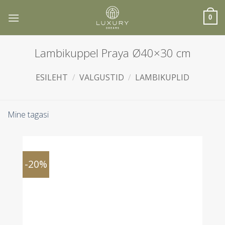
Skip
to
0
content
Lambikuppel Praya Ø40×30 cm
ESILEHT
/
VALGUSTID
/
LAMBIKUPLID
Mine tagasi
-20%