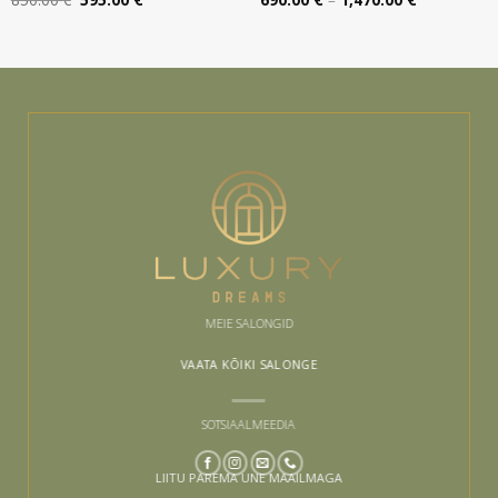
hind
hind
690.00 €
oli:
on:
kuni
850.00 €.
595.00 €.
1,470.00 €
MEIE SALONGID
VAATA KÕIKI SALONGE
SOTSIAALMEEDIA
LIITU PAREMA UNE MAAILMAGA