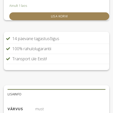
oli:
on:
Ainult 1 laos
185.00 €.
148.00 €.
LISA KORVI
14 päevane tagastusõigus
100% rahulolugarantii
Transport üle Eesti!
LISAINFO
VÄRVUS
must