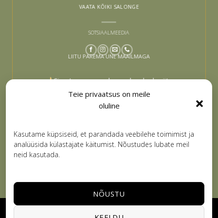
VAATA KÕIKI SALONGE
SOTSIAALMEEDIA
LIITU PAREMA UNE MAAILMAGA
Sinu tee paremaks uneks algab siit –
liitu ja lase end inspireerida
Teie privaatsus on meile
oluline
Email
LIITUN
Kasutame küpsiseid, et parandada veebilehe toimimist ja
analüüsida külastajate käitumist. Nõustudes lubate meil
neid kasutada.
NÕUSTU
Visa
PayPal
Stripe
MasterCard
Cash
KEELDU