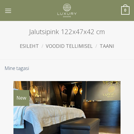
Skip
to
0
content
Jalutsipink 122x47x42 cm
ESILEHT
/
VOODID TELLIMISEL
/
TAANI
Mine tagasi
New