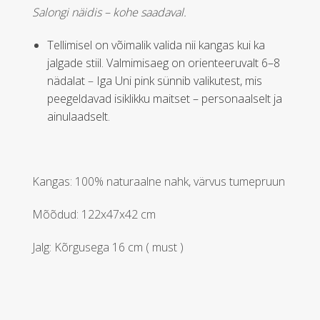
Salongi näidis – kohe saadaval.
Tellimisel on võimalik valida nii kangas kui ka
jalgade stiil. Valmimisaeg on orienteeruvalt 6–8
nädalat
–
Iga Uni pink sünnib valikutest, mis
peegeldavad isiklikku maitset – personaalselt ja
ainulaadselt.
Kangas: 100% naturaalne nahk, värvus tumepruun
Mõõdud: 122x47x42 cm
Jalg: Kõrgusega 16 cm ( must )