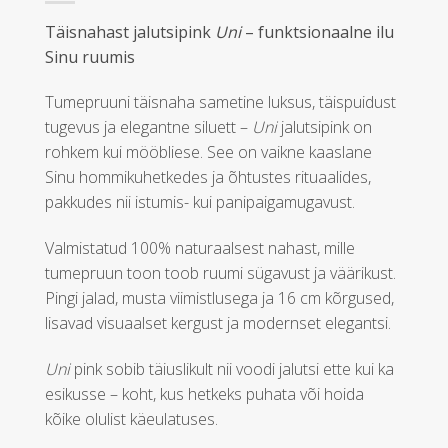
Täisnahast jalutsipink
Uni
– funktsionaalne ilu
Sinu ruumis
Tumepruuni täisnaha sametine luksus, täispuidust
tugevus ja elegantne siluett –
Uni
jalutsipink on
rohkem kui mööbliese. See on vaikne kaaslane
Sinu hommikuhetkedes ja õhtustes rituaalides,
pakkudes nii istumis- kui panipaigamugavust.
Valmistatud 100% naturaalsest nahast, mille
tumepruun toon toob ruumi sügavust ja väärikust.
Pingi jalad, musta viimistlusega ja 16 cm kõrgused,
lisavad visuaalset kergust ja modernset elegantsi.
Uni
pink sobib täiuslikult nii voodi jalutsi ette kui ka
esikusse – koht, kus hetkeks puhata või hoida
kõike olulist käeulatuses.