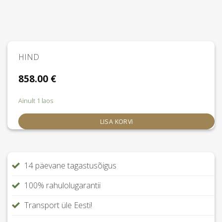
HIND
858.00
€
Ainult 1 laos
LISA KORVI
14 päevane tagastusõigus
100% rahulolugarantii
Transport üle Eesti!