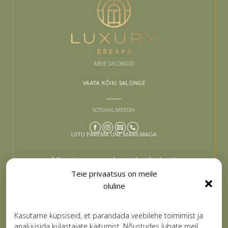
MEIE SALONGID
VAATA KÕIKI SALONGE
SOTSIAALMEEDIA
LIITU PAREMA UNE MAAILMAGA
Sinu tee paremaks uneks algab siit –
liitu ja lase end inspireerida
Teie privaatsus on meile
oluline
Email
LIITUN
Kasutame küpsiseid, et parandada veebilehe toimimist ja
analüüsida külastajate käitumist. Nõustudes lubate meil