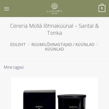
Skip
to
0
content
Cereria Mollá lõhnaküünal – Santal &
Tonka
ESILEHT
/
RUUMILÕHNASTAJAD / KÜÜNLAD
/
KÜÜNLAD
Mine tagasi