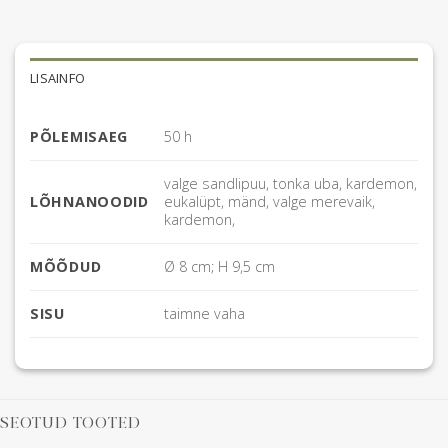
LISAINFO
PÕLEMISAEG
50 h
valge sandlipuu, tonka uba, kardemon,
LÕHNANOODID
eukalüpt, mänd, valge merevaik,
kardemon,
MÕÕDUD
Ø 8 cm; H 9,5 cm
SISU
taimne vaha
SEOTUD TOOTED