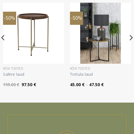
-50%
-50%
KÕIK TOOTED
KÕIK TOOTED
Salitre laud
Tortula laud
Algne
Praegune
Hinnavahemik:
195.00
€
97.50
€
45.00
€
–
47.50
€
hind
hind
45.00 €
oli:
on:
kuni
195.00 €.
97.50 €.
47.50 €