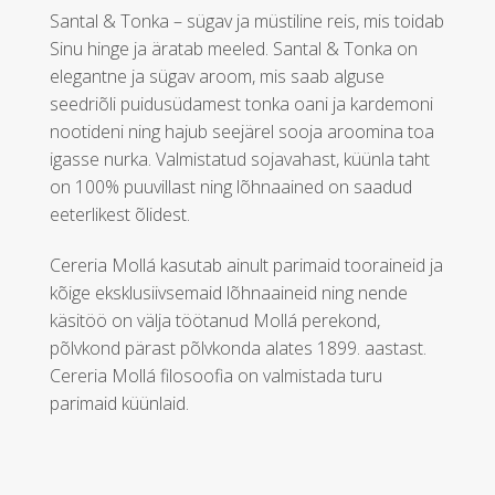
Santal & Tonka – sügav ja müstiline reis, mis toidab
Sinu hinge ja äratab meeled. Santal & Tonka on
elegantne ja sügav aroom, mis saab alguse
seedriõli puidusüdamest tonka oani ja kardemoni
nootideni ning hajub seejärel sooja aroomina toa
igasse nurka. Valmistatud sojavahast, küünla taht
on 100% puuvillast ning lõhnaained on saadud
eeterlikest õlidest.
Cereria Mollá kasutab ainult parimaid tooraineid ja
kõige eksklusiivsemaid lõhnaaineid ning nende
käsitöö on välja töötanud Mollá perekond,
põlvkond pärast põlvkonda alates 1899. aastast.
Cereria Mollá filosoofia on valmistada turu
parimaid küünlaid.