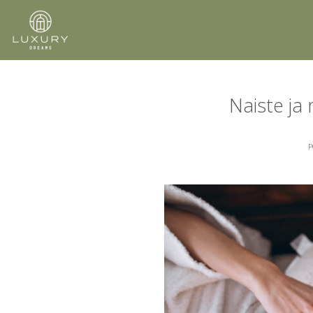
Skip
to
content
Naiste ja
P