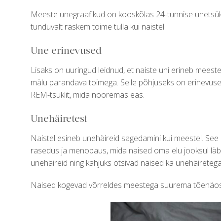
Meeste unegraafikud on kooskõlas 24-tunnise unetsükl
tunduvalt raskem toime tulla kui naistel.
Une erinevused
Lisaks on uuringud leidnud, et naiste uni erineb mee
mälu parandava toimega. Selle põhjuseks on erinevus
REM-tsüklit, mida nooremas eas.
Unehäiretest
Naistel esineb unehäireid sagedamini kui meestel. See
rasedus ja menopaus, mida naised oma elu jooksul läbiv
unehäireid ning kahjuks otsivad naised ka unehäireteg
Naised kogevad võrreldes meestega suurema tõenäosuse