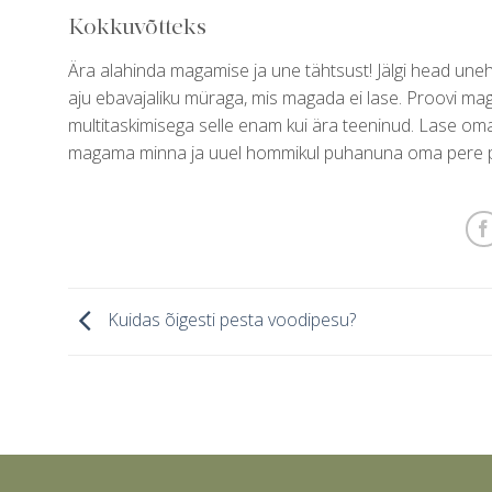
Kokkuvõtteks
Ära alahinda magamise ja une tähtsust! Jälgi head uneh
aju ebavajaliku müraga, mis magada ei lase. Proovi ma
multitaskimisega selle enam kui ära teeninud. Lase om
magama minna ja uuel hommikul puhanuna oma pere pos
Kuidas õigesti pesta voodipesu?