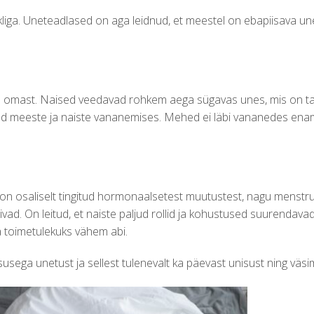
iga. Uneteadlased on aga leidnud, et meestel on ebapiisava u
ste omast. Naised veedavad rohkem aega sügavas unes, mis on ta
ed meeste ja naiste vananemises. Mehed ei läbi vananedes en
 on osaliselt tingitud hormonaalsetest muutustest, nagu menstr
ad. On leitud, et naiste paljud rollid ja kohustused suurendavad
a toimetulekuks vähem abi.
ga unetust ja sellest tulenevalt ka päevast unisust ning väsi