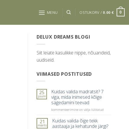
MENU
OSTUKORV /
0.00
€
0
DELUX DREAMS BLOGI
Siit leiate kasulikke nippe, nõuandeid,
uudiseid.
VIIMASED POSTITUSED
Kuidas valida madratsit? 7
25
juuni
viga, mida inimesed kõige
sagedamini teevad
Kuidas
kommenteerimine on välja lülitatud
valida
madratsit?
Kuidas valida õige tekk
21
7
märts
aastaaja ja kehatunde järgi?
viga,