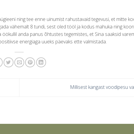
ügieeni ning tee enne uinumist rahustavaid tegevusi, et mitte k
gada vähemalt 8 tundi, sest oled tööl ja kodus mahuka ning koo
a öökullil anda panus õhtustes tegemistes, et Sina saaksid vare
itiivse energiaga uueks päevaks ette valmistada.
Millisest kangast voodipesu va