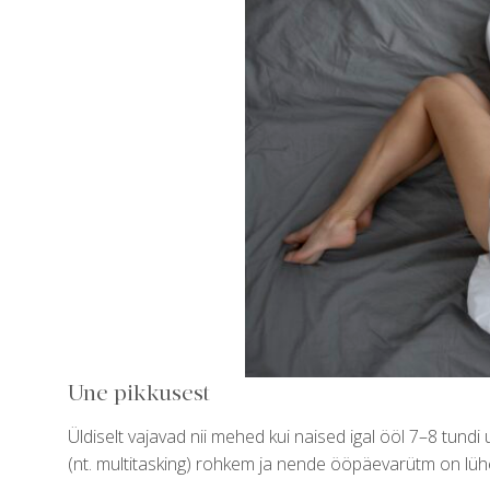
Une pikkusest
Üldiselt vajavad nii mehed kui naised igal ööl 7–8 tundi
(nt. multitasking) rohkem ja nende ööpäevarütm on lü