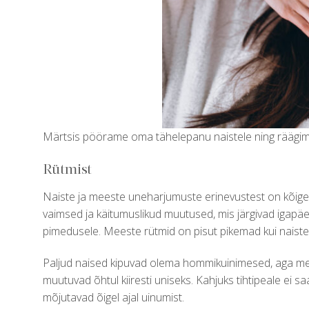
Märtsis pöörame oma tähelepanu naistele ning räägime 
Rütmist
Naiste ja meeste uneharjumuste erinevustest on kõige
vaimsed ja käitumuslikud muutused, mis järgivad igapäe
pimedusele. Meeste rütmid on pisut pikemad kui naistel
Paljud naised kipuvad olema hommikuinimesed, aga mee
muutuvad õhtul kiiresti uniseks. Kahjuks tihtipeale ei s
mõjutavad õigel ajal uinumist.