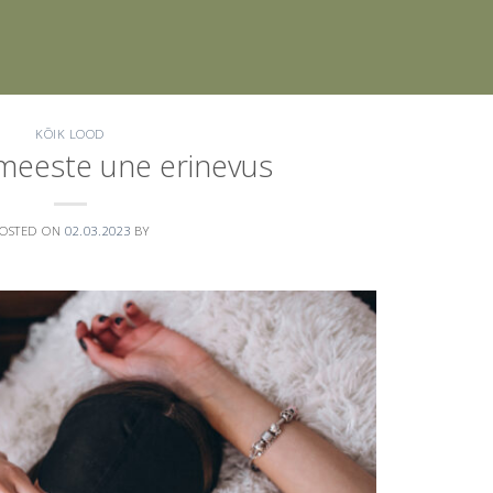
KÕIK LOOD
 meeste une erinevus
OSTED ON
02.03.2023
BY