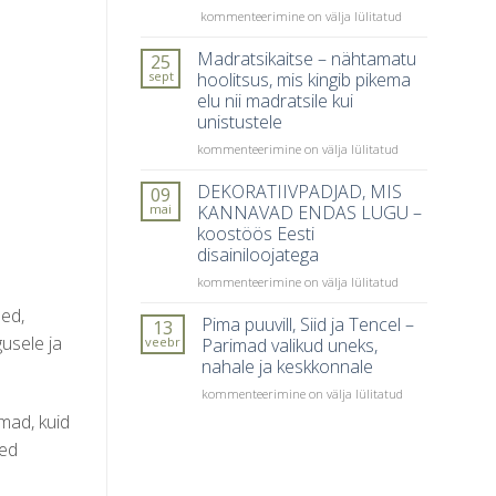
Kuidas
kommenteerimine on välja lülitatud
mida
valida
inimesed
õige
Madratsikaitse – nähtamatu
kõige
25
tekk
sagedamini
sept
hoolitsus, mis kingib pikema
aastaaja
teevad
elu nii madratsile kui
ja
unistustele
kehatunde
järgi?
Madratsikaitse
kommenteerimine on välja lülitatud
–
nähtamatu
DEKORATIIVPADJAD, MIS
09
hoolitsus,
mai
KANNAVAD ENDAS LUGU –
mis
koostöös Eesti
kingib
disainiloojatega
pikema
elu
DEKORATIIVPADJAD,
kommenteerimine on välja lülitatud
nii
MIS
sed,
madratsile
KANNAVAD
Pima puuvill, Siid ja Tencel –
13
kui
ENDAS
usele ja
veebr
Parimad valikud uneks,
unistustele
LUGU
nahale ja keskkonnale
–
Pima
koostöös
kommenteerimine on välja lülitatud
puuvill,
Eesti
mad, kuid
Siid
disainiloojatega
sed
ja
Tencel
–