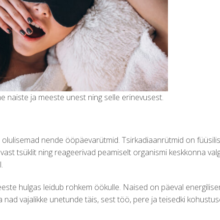
naiste ja meeste unest ning selle erinevusest.
 olulisemad nende ööpäevarütmid. Tsirkadiaanrütmid on füüsili
vast tsüklit ning reageerivad peamiselt organismi keskkonna valg
.
ste hulgas leidub rohkem öökulle. Naised on päeval energilise
aa nad vajalikke unetunde täis, sest töö, pere ja teisedki kohustu