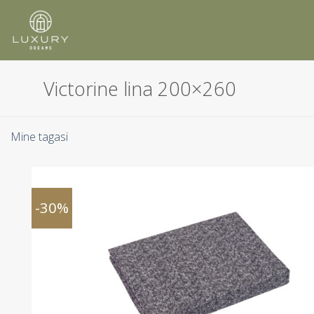
Skip
to
content
Victorine lina 200×260
Mine tagasi
-30%