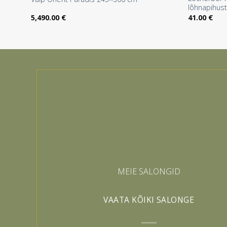
lõhnapihust
5,490.00
€
41.00
€
MEIE SALONGID
VAATA KÕIKI SALONGE