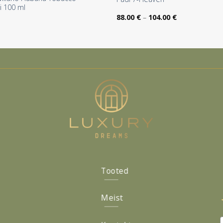
i 100 ml
Hinnavahemik
88.00
€
–
104.00
€
88.00 €
kuni
104.00 €
Tooted
Meist