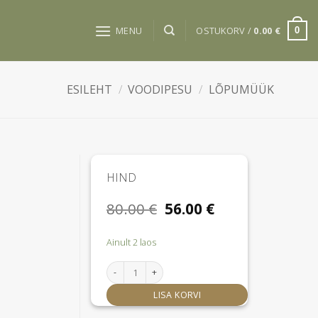
MENU
OSTUKORV /
0.00
€
0
ESILEHT
/
VOODIPESU
/
LÕPUMÜÜK
HIND
Algne
Praegune
80.00
€
56.00
€
hind
hind
oli:
on:
Ainult 2 laos
80.00 €.
56.00 €.
Victorine lina 200x260 kogus
LISA KORVI