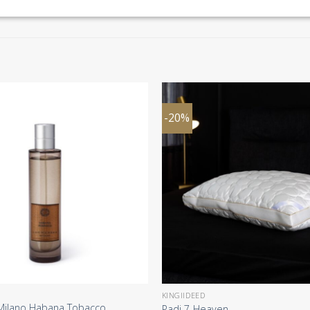
-20%
KINGIIDEED
Milano Habana Tobacco
Padi 7-Heaven