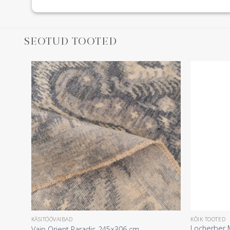
SEOTUD TOOTED
KÄSITÖÖVAIBAD
KÕIK TOOTED
Locherber 
Vaip Orient Paradis 245×306 cm