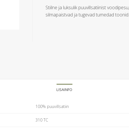
Stiilne ja luksulik puuvillsatiinist voodipesu
silmapaistvad ja tugevad tumedad toonid
LISAINFO
100% puuvillsatiin
310 TC