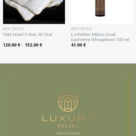
KÕIK TOOTED
KÕIK TOOTED
Locherber Milano Azad
Tekk Hotel 5-Star, All Year
Kashmere lõhnapihusti 100 ml
Hinnavahemik:
120.00
€
–
152.00
€
41.00
€
120.00 €
kuni
152.00 €
MEIE SALONGID