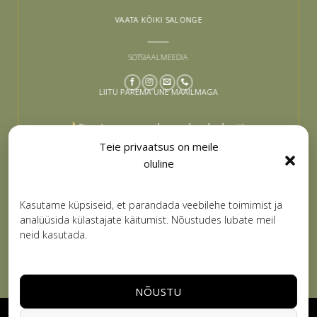
VAATA KÕIKI SALONGE
SOTSIAALMEEDIA
LIITU PAREMA UNE MAAILMAGA
Sinu tee paremaks uneks algab siit –
liitu ja lase end inspireerida
Teie privaatsus on meile
oluline
Email
LIITUN
Kasutame küpsiseid, et parandada veebilehe toimimist ja
analüüsida külastajate käitumist. Nõustudes lubate meil
neid kasutada.
NÕUSTU