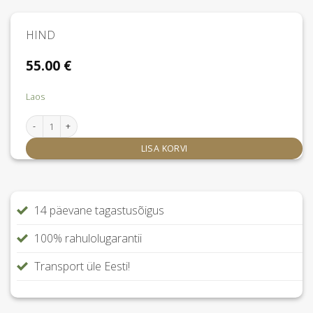
HIND
55.00
€
Laos
Luna Anthracite padjapüür volangiga 50x60 cm kogus
LISA KORVI
14 päevane tagastusõigus
100% rahulolugarantii
Transport üle Eesti!