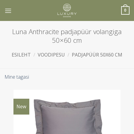
Skip
to
0
content
Luna Anthracite padjapüür volangiga
50×60 cm
ESILEHT
/
VOODIPESU
/
PADJAPÜÜR 50X60 CM
Mine tagasi
New