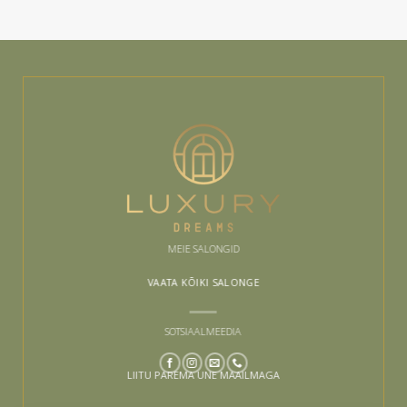
kuni
oli:
on:
200.00 €
35.00 €.
24.50 €.
MEIE SALONGID
VAATA KÕIKI SALONGE
SOTSIAALMEEDIA
LIITU PAREMA UNE MAAILMAGA