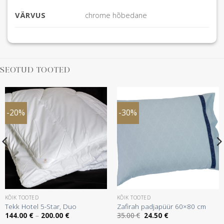
VÄRVUS
chrome hõbedane
SEOTUD TOOTED
-20%
-30%
KÕIK TOOTED
KÕIK TOOTED
Tekk Hotel 5-Star, Duo
Zafirah padjapüür 60×80 cm
Hinnavahemik:
Algne
Praegune
144.00
€
–
200.00
€
35.00
€
24.50
€
144.00 €
hind
hind