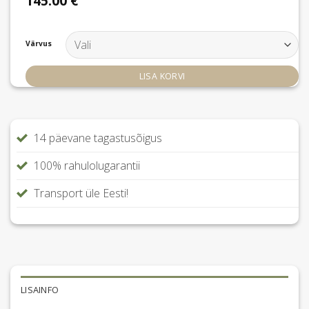
145.00
€
Värvus
LISA KORVI
14 päevane tagastusõigus
100% rahulolugarantii
Transport üle Eesti!
LISAINFO