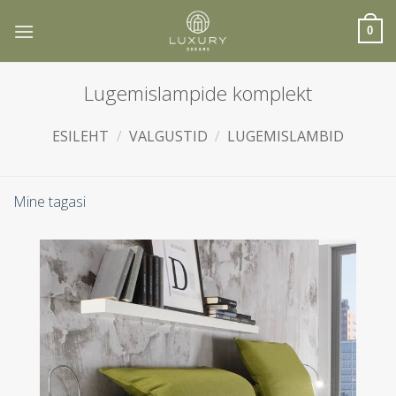
Skip
to
0
content
Lugemislampide komplekt
ESILEHT
/
VALGUSTID
/
LUGEMISLAMBID
Mine tagasi