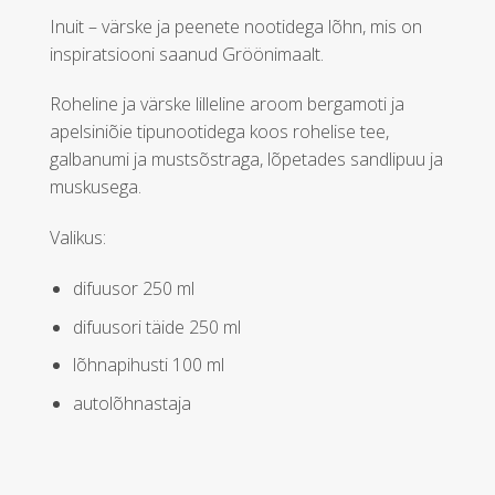
Inuit – värske ja peenete nootidega lõhn, mis on
inspiratsiooni saanud Gröönimaalt.
Roheline ja värske lilleline aroom bergamoti ja
apelsiniõie tipunootidega koos rohelise tee,
galbanumi ja mustsõstraga, lõpetades sandlipuu ja
muskusega.
Valikus:
difuusor 250 ml
difuusori täide 250 ml
lõhnapihusti 100 ml
autolõhnastaja