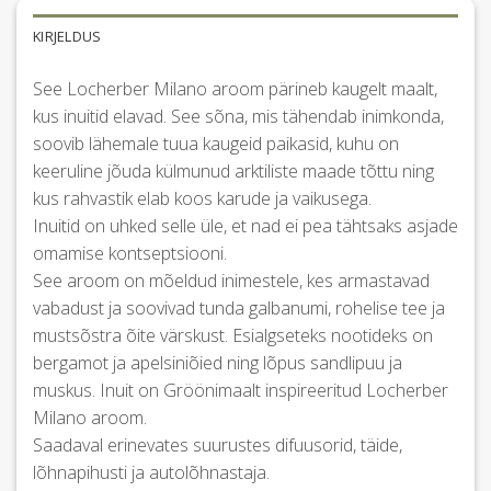
KIRJELDUS
See Locherber Milano aroom pärineb kaugelt maalt,
kus inuitid elavad. See sõna, mis tähendab inimkonda,
soovib lähemale tuua kaugeid paikasid, kuhu on
keeruline jõuda külmunud arktiliste maade tõttu ning
kus rahvastik elab koos karude ja vaikusega.
Inuitid on uhked selle üle, et nad ei pea tähtsaks asjade
omamise kontseptsiooni.
See aroom on mõeldud inimestele, kes armastavad
vabadust ja soovivad tunda galbanumi, rohelise tee ja
mustsõstra õite värskust. Esialgseteks nootideks on
bergamot ja apelsiniõied ning lõpus sandlipuu ja
muskus. Inuit on Gröönimaalt inspireeritud Locherber
Milano aroom.
Saadaval erinevates suurustes difuusorid, täide,
lõhnapihusti ja autolõhnastaja.