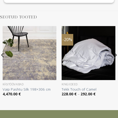
SEOTUD TOOTED
-20%
KÄSITÖÖVAIBAD
KINGIIDEED
Vaip Pashtu Silk 198×306 cm
Tekk Touch of Camel
Hinnavahemik
4,470.00
€
228.00
€
–
292.00
€
228.00 €
kuni
292.00 €