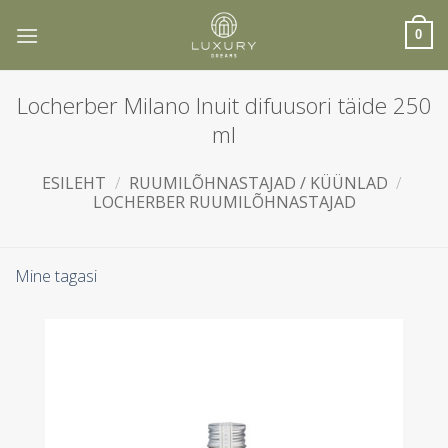
Skip
to
0
content
Locherber Milano Inuit difuusori täide 250
ml
ESILEHT
/
RUUMILÕHNASTAJAD / KÜÜNLAD
/
LOCHERBER RUUMILÕHNASTAJAD
Mine tagasi