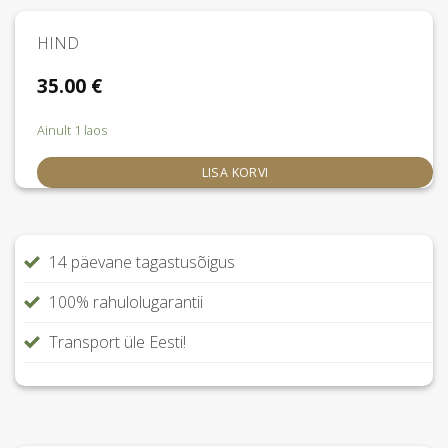
HIND
35.00
€
Ainult 1 laos
LISA KORVI
14 päevane tagastusõigus
100% rahulolugarantii
Transport üle Eesti!