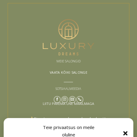
MEIE SALONGID
VAATA KÕIKI SALONGE
SOTSIAALMEEDIA
LIITU PAREMA UNE MAAILMAGA
Sinu tee paremaks uneks algab siit –
liitu ja lase end inspireerida
Teie privaatsus on meile
oluline