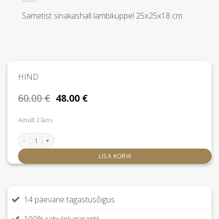
Sametist sinakashall lambikuppel 25x25x18 cm
HIND
Algne
Praegune
60.00
€
48.00
€
hind
hind
oli:
on:
Ainult 2 laos
60.00 €.
48.00 €.
Lambikuppel Velours Ø25x18 cm kogus
LISA KORVI
14 päevane tagastusõigus