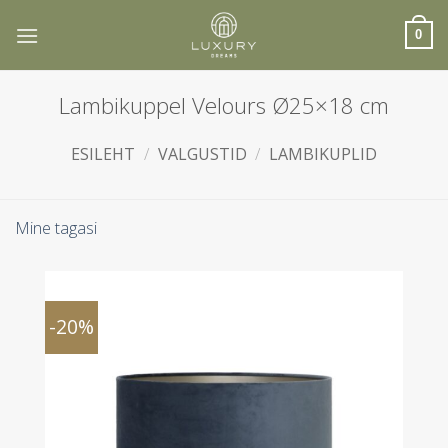
Skip
to
0
content
Lambikuppel Velours Ø25×18 cm
ESILEHT
/
VALGUSTID
/
LAMBIKUPLID
Mine tagasi
-20%