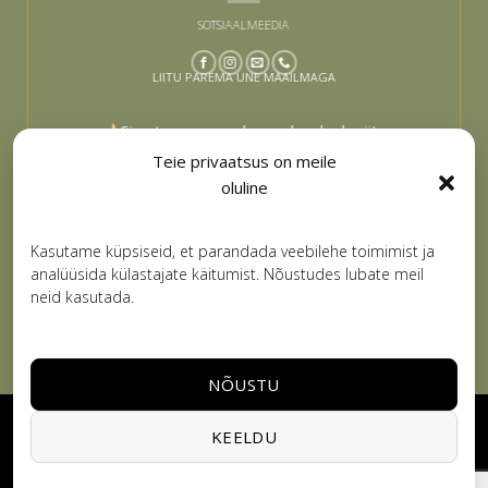
SOTSIAALMEEDIA
LIITU PAREMA UNE MAAILMAGA
Sinu tee paremaks uneks algab siit –
liitu ja lase end inspireerida
Teie privaatsus on meile
oluline
Email
LIITUN
Kasutame küpsiseid, et parandada veebilehe toimimist ja
analüüsida külastajate käitumist. Nõustudes lubate meil
neid kasutada.
NÕUSTU
Visa
PayPal
Stripe
MasterCard
Cash
KEELDU
On
PRIVAATSUSPOLIITIKA
KASUTUSTINGIMUSED
Delivery