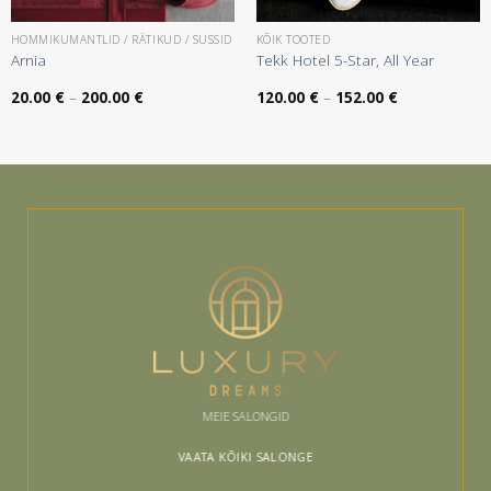
HOMMIKUMANTLID / RÄTIKUD / SUSSID
KÕIK TOOTED
Arnia
Tekk Hotel 5-Star, All Year
Hinnavahemik:
Hinnavahemik
20.00
€
–
200.00
€
120.00
€
–
152.00
€
20.00 €
120.00 €
kuni
kuni
200.00 €
152.00 €
MEIE SALONGID
VAATA KÕIKI SALONGE