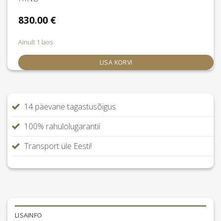
830.00
€
Ainult 1 laos
LISA KORVI
14 päevane tagastusõigus
100% rahulolugarantii
Transport üle Eesti!
LISAINFO