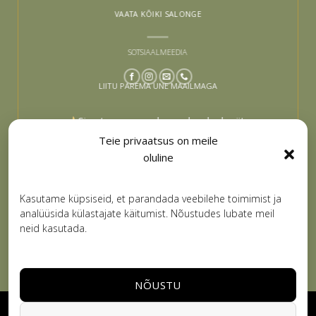
VAATA KÕIKI SALONGE
SOTSIAALMEEDIA
LIITU PAREMA UNE MAAILMAGA
Sinu tee paremaks uneks algab siit –
liitu ja lase end inspireerida
Teie privaatsus on meile
oluline
Email
LIITUN
Kasutame küpsiseid, et parandada veebilehe toimimist ja
analüüsida külastajate käitumist. Nõustudes lubate meil
neid kasutada.
NÕUSTU
Visa
PayPal
Stripe
MasterCard
Cash