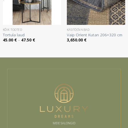
KÕIK TOOTED
KÄSITÖÖVAIBAD
Tortula laud
Vaip Orient Kutan 206×320 cm
Hinnavahemik:
45.00
€
–
47.50
€
3,650.00
€
45.00 €
kuni
47.50 €
MEIE SALONGID