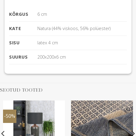
KÕRGUS
6 cm
KATE
Natura (44% viskoos, 56% polüester)
SISU
latex 4 cm
SUURUS
200x200x6 cm
SEOTUD TOOTED
-50%