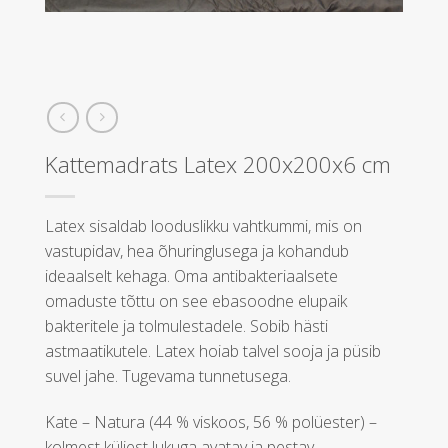
Kattemadrats Latex 200x200x6 cm
Latex sisaldab looduslikku vahtkummi, mis on
vastupidav, hea õhuringlusega ja kohandub
ideaalselt kehaga. Oma antibakteriaalsete
omaduste tõttu on see ebasoodne elupaik
bakteritele ja tolmulestadele. Sobib hästi
astmaatikutele. Latex hoiab talvel sooja ja püsib
suvel jahe. Tugevama tunnetusega.
Kate – Natura (44 % viskoos, 56 % polüester) –
kolmest küljest lukuga avatav ja pestav