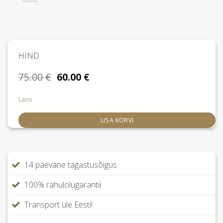
HIND
Algne
Praegune
75.00
€
60.00
€
hind
hind
oli:
on:
Laos
75.00 €.
60.00 €.
LISA KORVI
14 päevane tagastusõigus
100% rahulolugarantii
Transport üle Eesti!