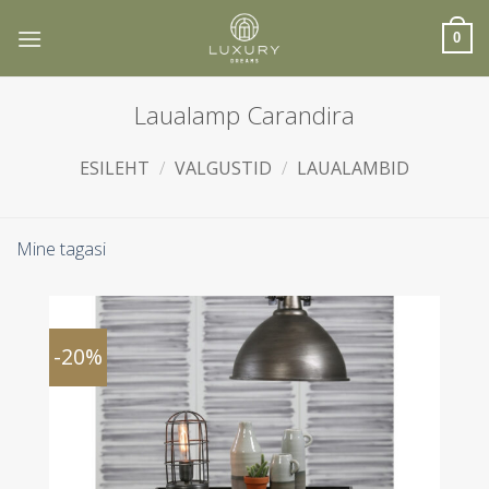
Skip
to
0
content
Laualamp Carandira
ESILEHT
/
VALGUSTID
/
LAUALAMBID
Mine tagasi
-20%