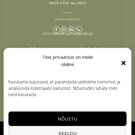
VAATA KÕIKI SALONGE
SOTSIAALMEEDIA
LIITU PAREMA UNE MAAILMAGA
Sinu tee paremaks uneks algab siit –
liitu ja lase end inspireerida
Teie privaatsus on meile
oluline
Email
LIITUN
Kasutame küpsiseid, et parandada veebilehe toimimist ja
analüüsida külastajate käitumist. Nõustudes lubate meil
neid kasutada.
NÕUSTU
Visa
PayPal
Stripe
MasterCard
Cash
KEELDU