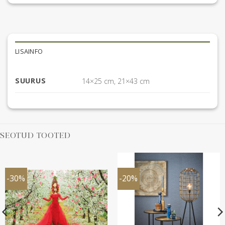
LISAINFO
SUURUS
14×25 cm, 21×43 cm
SEOTUD TOOTED
-30%
-20%