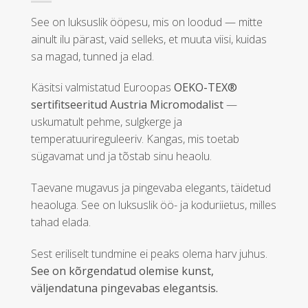
See on luksuslik ööpesu, mis on loodud — mitte
ainult ilu pärast, vaid selleks, et muuta viisi, kuidas
sa magad, tunned ja elad.
Käsitsi valmistatud Euroopas
OEKO-TEX®
sertifitseeritud Austria Micromodalist
—
uskumatult pehme, sulgkerge ja
temperatuurireguleeriv. Kangas, mis toetab
sügavamat und ja tõstab sinu heaolu.
Taevane mugavus ja pingevaba elegants, täidetud
heaoluga. See on luksuslik öö- ja koduriietus, milles
tahad elada.
Sest eriliselt tundmine ei peaks olema harv juhus.
See on kõrgendatud olemise kunst,
väljendatuna pingevabas elegantsis.