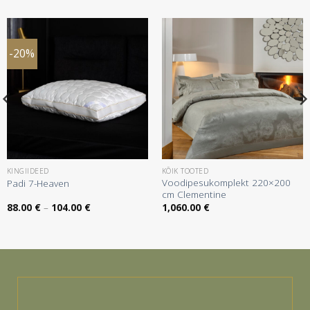
-20%
KINGIIDEED
KÕIK TOOTED
Voodipesukomplekt 220×200
Padi 7-Heaven
cm Clementine
Hinnavahemik:
88.00
€
–
104.00
€
1,060.00
€
88.00 €
kuni
104.00 €