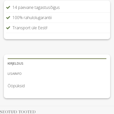
14 päevane tagastusõigus
100% rahulolugarantii
Transport üle Eesti!
KIRJELDUS
LISAINFO
Ööpüksid
SEOTUD TOOTED