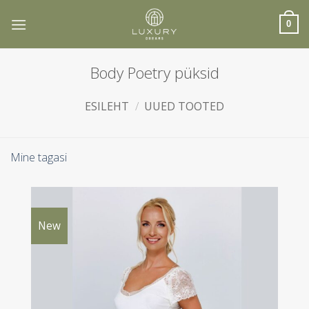
Skip
to
0
content
Body Poetry püksid
ESILEHT
/
UUED TOOTED
Mine tagasi
New