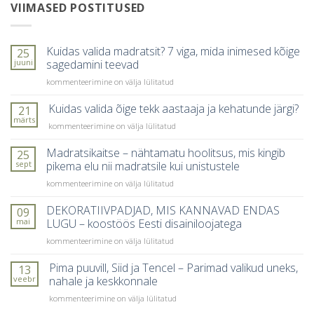
VIIMASED POSTITUSED
Kuidas valida madratsit? 7 viga, mida inimesed kõige
25
juuni
sagedamini teevad
Kuidas
kommenteerimine on välja lülitatud
valida
madratsit?
Kuidas valida õige tekk aastaaja ja kehatunde järgi?
21
7
märts
Kuidas
kommenteerimine on välja lülitatud
viga,
valida
mida
õige
Madratsikaitse – nähtamatu hoolitsus, mis kingib
25
inimesed
tekk
sept
pikema elu nii madratsile kui unistustele
kõige
aastaaja
sagedamini
Madratsikaitse
kommenteerimine on välja lülitatud
ja
teevad
–
kehatunde
nähtamatu
DEKORATIIVPADJAD, MIS KANNAVAD ENDAS
järgi?
09
hoolitsus,
mai
LUGU – koostöös Eesti disainiloojatega
mis
DEKORATIIVPADJAD,
kommenteerimine on välja lülitatud
kingib
MIS
pikema
KANNAVAD
Pima puuvill, Siid ja Tencel – Parimad valikud uneks,
elu
13
ENDAS
nii
veebr
nahale ja keskkonnale
LUGU
madratsile
Pima
kommenteerimine on välja lülitatud
–
kui
puuvill,
koostöös
unistustele