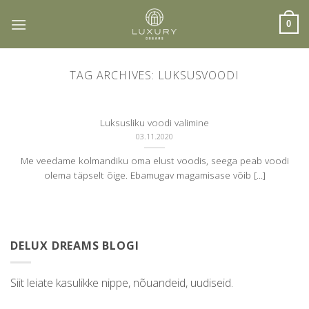
Skip
to
0
content
TAG ARCHIVES:
LUKSUSVOODI
Luksusliku voodi valimine
03.11.2020
Me veedame kolmandiku oma elust voodis, seega peab voodi
olema täpselt õige. Ebamugav magamisase võib [...]
DELUX DREAMS BLOGI
Siit leiate kasulikke nippe, nõuandeid, uudiseid.