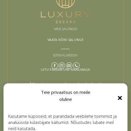
MEIE SALONGID
VAATA KÕIKI SALONGE
SOTSIAALMEEDIA
LIITU PAREMA UNE MAAILMAGA
Sinu tee paremaks uneks algab siit –
liitu ja lase end inspireerida
Teie privaatsus on meile
oluline
Email
LIITUN
Kasutame küpsiseid, et parandada veebilehe toimimist ja
analüüsida külastajate käitumist. Nõustudes lubate meil
neid kasutada.