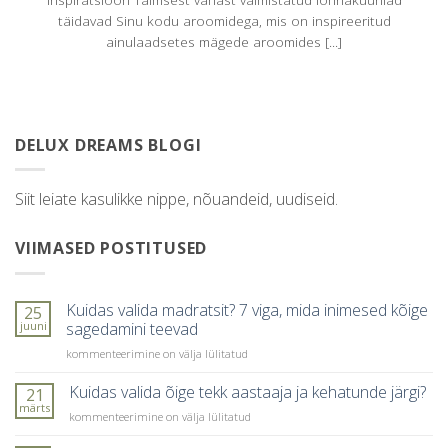
täidavad Sinu kodu aroomidega, mis on inspireeritud
ainulaadsetes mägede aroomides [...]
DELUX DREAMS BLOGI
Siit leiate kasulikke nippe, nõuandeid, uudiseid.
VIIMASED POSTITUSED
Kuidas valida madratsit? 7 viga, mida inimesed kõige
25
juuni
sagedamini teevad
Kuidas
kommenteerimine on välja lülitatud
valida
madratsit?
Kuidas valida õige tekk aastaaja ja kehatunde järgi?
21
7
märts
Kuidas
kommenteerimine on välja lülitatud
viga,
valida
mida