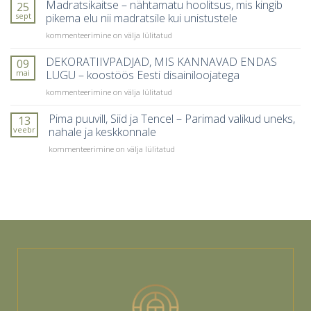
õige
Madratsikaitse – nähtamatu hoolitsus, mis kingib
25
inimesed
tekk
sept
pikema elu nii madratsile kui unistustele
kõige
aastaaja
sagedamini
Madratsikaitse
kommenteerimine on välja lülitatud
ja
teevad
–
kehatunde
nähtamatu
DEKORATIIVPADJAD, MIS KANNAVAD ENDAS
järgi?
09
hoolitsus,
mai
LUGU – koostöös Eesti disainiloojatega
mis
DEKORATIIVPADJAD,
kommenteerimine on välja lülitatud
kingib
MIS
pikema
KANNAVAD
Pima puuvill, Siid ja Tencel – Parimad valikud uneks,
elu
13
ENDAS
nii
veebr
nahale ja keskkonnale
LUGU
madratsile
Pima
kommenteerimine on välja lülitatud
–
kui
puuvill,
koostöös
unistustele
Siid
Eesti
ja
disainiloojatega
Tencel
–
Parimad
valikud
uneks,
nahale
ja
keskkonnale