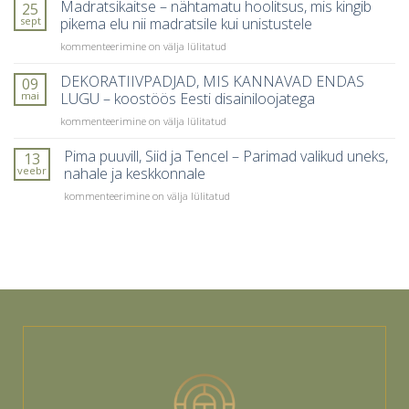
õige
Madratsikaitse – nähtamatu hoolitsus, mis kingib
25
inimesed
tekk
sept
pikema elu nii madratsile kui unistustele
kõige
aastaaja
sagedamini
Madratsikaitse
kommenteerimine on välja lülitatud
ja
teevad
–
kehatunde
nähtamatu
DEKORATIIVPADJAD, MIS KANNAVAD ENDAS
järgi?
09
hoolitsus,
mai
LUGU – koostöös Eesti disainiloojatega
mis
DEKORATIIVPADJAD,
kommenteerimine on välja lülitatud
kingib
MIS
pikema
KANNAVAD
Pima puuvill, Siid ja Tencel – Parimad valikud uneks,
elu
13
ENDAS
nii
veebr
nahale ja keskkonnale
LUGU
madratsile
Pima
kommenteerimine on välja lülitatud
–
kui
puuvill,
koostöös
unistustele
Siid
Eesti
ja
disainiloojatega
Tencel
–
Parimad
valikud
uneks,
nahale
ja
keskkonnale