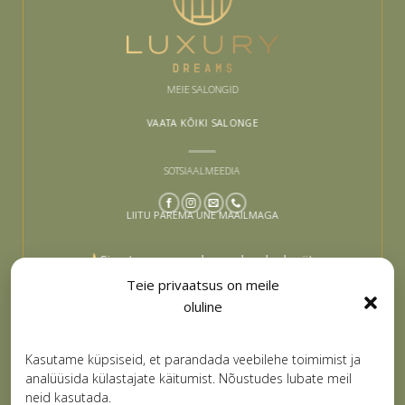
MEIE SALONGID
VAATA KÕIKI SALONGE
SOTSIAALMEEDIA
LIITU PAREMA UNE MAAILMAGA
Sinu tee paremaks uneks algab siit –
liitu ja lase end inspireerida
Teie privaatsus on meile
oluline
Email
LIITUN
Kasutame küpsiseid, et parandada veebilehe toimimist ja
analüüsida külastajate käitumist. Nõustudes lubate meil
neid kasutada.