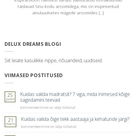
täidavad Sinu kodu aroomidega, mis on inspireeritud
ainulaadsetes mägede aroomides [...]
DELUX DREAMS BLOGI
Siit leiate kasulikke nippe, nõuandeid, uudiseid.
VIIMASED POSTITUSED
Kuidas valida madratsit? 7 viga, mida inimesed kõige
25
juuni
sagedamini teevad
Kuidas
kommenteerimine on välja lülitatud
valida
madratsit?
Kuidas valida õige tekk aastaaja ja kehatunde järgi?
21
7
märts
Kuidas
kommenteerimine on välja lülitatud
viga,
valida
mida